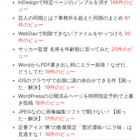
InDesignで特定ページのノンブルを消す
146件のビ
ュー
芸人の同期とは？事務所を超えた同期のまとめ
81
件のビュー
WebDavで削除できないファイルをやっつけろ
30
件のビュー
サッカー監督 名将を年齢順に並べてみた
20件のビ
ュー
WordからPDF書き出し時にエラー頻発！なぜだ、
どうしてだ
19件のビュー
iOSのブラウザで右側に謎の余白ができる件【困っ
た・解決】
19件のビュー
WordPressの公開済みページを時間指定予約で上書
き投稿
18件のビュー
JPEGなのに画像編集ソフトで開けない！【困っ
た・解決】
17件のビュー
定番アイス”爽”の数量限定「贅沢濃味バニラ味」は
見逃すな！
16件のビュー