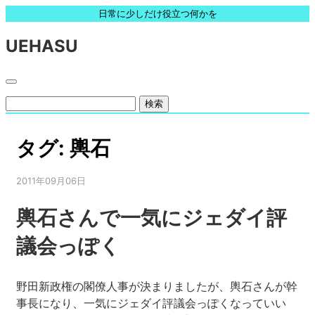
日常に少しだけ役立つ何かを
UEHASU
検
索:
タグ:
輿石
2011年09月06日
輿石さんで一気にジェダイ評
議会っぽく
野田新政権の閣僚人事が決まりましたが、輿石さんが幹
事長になり、一気にジェダイ評議会っぽくなっていい